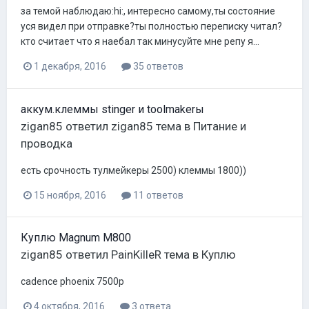
за темой наблюдаю:hi:, интересно самому,ты состояние
уся видел при отправке?ты полностью переписку читал?
кто считает что я наебал так минусуйте мне репу я...
1 декабря, 2016
35 ответов
аккум.клеммы stinger и toolmakerы
zigan85
ответил
zigan85
тема в
Питание и
проводка
есть срочность тулмейкеры 2500) клеммы 1800))
15 ноября, 2016
11 ответов
Куплю Magnum M800
zigan85
ответил
PainKilleR
тема в
Куплю
cadence phoenix 7500р
4 октября, 2016
3 ответа