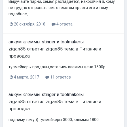
Выручайте парни, семья распадается, накосячил я, кому
не трудно отправьте смс с текстом прости его и тому
подобное,
20 октября, 2018
4 ответа
аккум.клеммы stinger и toolmakerы
zigan85
ответил
zigan85
тема в
Питание и
проводка
тулмейкеры проданы,остались клеммы цена 1500р
4 марта, 2017
11 ответов
аккум.клеммы stinger и toolmakerы
zigan85
ответил
zigan85
тема в
Питание и
проводка
подниму тему )) тулмейкеры 3000, клеммы 1800