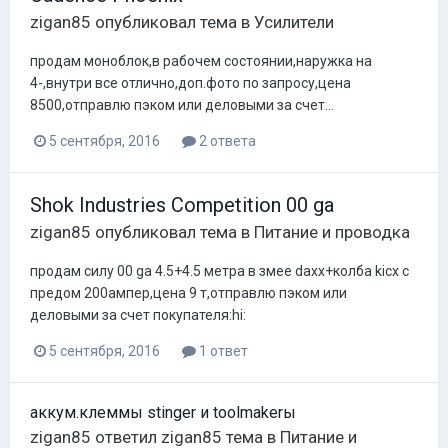
zigan85
опубликовал тема в
Усилители
продам моноблок,в рабочем состоянии,наружка на
4-,внутри все отлично,доп.фото по запросу,цена
8500,отправлю пэком или деловыми за счет...
5 сентября, 2016
2 ответа
Shok Industries Competition 00 ga
zigan85
опубликовал тема в
Питание и проводка
продам силу 00 ga 4.5+4.5 метра в змее daxx+колба kicx с
предом 200ампер,цена 9 т,отправлю пэком или
деловыми за счет покупателя:hi:
5 сентября, 2016
1 ответ
аккум.клеммы stinger и toolmakerы
zigan85
ответил
zigan85
тема в
Питание и