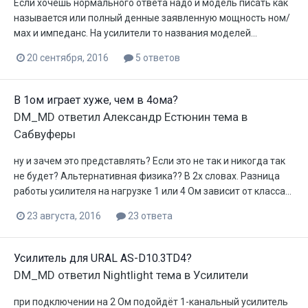
Если хочешь нормального ответа надо и модель писать как
называется или полный денные заявленную мощность ном/
мах и импеданс. На усилители то названия моделей...
20 сентября, 2016
5 ответов
В 1ом играет хуже, чем в 4ома?
DM_MD
ответил
Александр Естюнин
тема в
Сабвуферы
ну и зачем это представлять? Если это не так и никогда так
не будет? Альтернативная физика?? В 2х словах. Разница
работы усилителя на нагрузке 1 или 4 Ом зависит от класса...
23 августа, 2016
23 ответа
Усилитель для URAL AS-D10.3TD4?
DM_MD
ответил
Nightlight
тема в
Усилители
при подключении на 2 Ом подойдёт 1-канальный усилитель