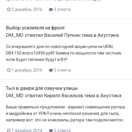
2 декабря, 2016
3 ответа
Выбор усилителя на фронт
DM_MD
ответил
Василий Пупкин
тема в
Акустика
Со вчерашнего дня по новогодней акции цена на URAL
DB4.150 всего10490 руб!! Заявка по мощности там честная,
если будет питание будут и Вт!!
1 декабря, 2016
3 ответа
Тыл в двери для озвучки улицы
DM_MD
ответил
Кирилл Васильев
тема в
Акустика
Выше правильно предложили - вариант совмещения рупора
и мидрейнжа от УРАЛ очень неплохое решение для тыла,
например вот: это не коаксиалы, рупора там подключаются...
1 декабря, 2016
3 ответа