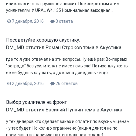
или канал и от нагрузки не зависит. По конкретным этим
усилителям: У URAL W4.135 Номинальная выходная...
7 декабря, 2016
3 ответа
Посоветуйте хорошую акустику.
DM_MD
ответил
Роман Строков
тема в
Акустика
где то я уже отвечал на эти вопросы. Ну ещё раз: Во-первых
"эстрада" без усилителя не имеет смысла! Потихоньку же ты
её не будешь слушать, а до клипа доведёшь - и до...
2 декабря, 2016
26 ответов
Выбор усилителя на фронт
DM_MD
ответил
Василий Пупкин
тема в
Акустика
у тех дилеров кто сделает заказ и оплатит по вкусным ценам
- у тех будет! Но кол-во ограничено (акция длится не по
времени, а по наличию на центральном складе).