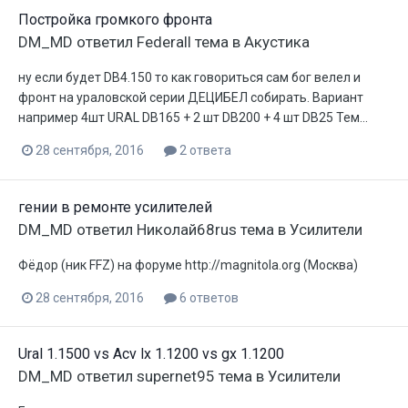
Постройка громкого фронта
DM_MD
ответил
Federall
тема в
Акустика
ну если будет DB4.150 то как говориться сам бог велел и
фронт на ураловской серии ДЕЦИБЕЛ собирать. Вариант
например 4шт URAL DB165 + 2 шт DB200 + 4 шт DB25 Тем...
28 сентября, 2016
2 ответа
гении в ремонте усилителей
DM_MD
ответил
Николай68rus
тема в
Усилители
Фёдор (ник FFZ) на форуме http://magnitola.org (Москва)
28 сентября, 2016
6 ответов
Ural 1.1500 vs Acv lx 1.1200 vs gx 1.1200
DM_MD
ответил
supernet95
тема в
Усилители