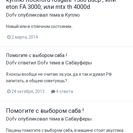
eton FA 3000, или mtx th 4000d
Dofv
опубликовал тема в
Куплю
Новый или в отличном состоянии..
2 марта, 2014
Помогите с выбором саба !
Dofv
ответил
Dofv
тема в
Сабвуферы
Я коксы вообще не считаю за уси, да я так и думал РФ
запитать, в общем советуешь?
24 октября, 2013
4 ответа
Помогите с выбором саба !
Dofv
опубликовал тема в
Сабвуферы
Пацаны помогите с выбором саба, в машине стоит акустика