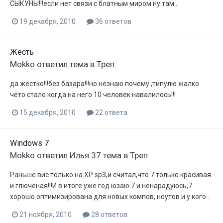
СЫКУНЫ!!!если нет связи с блатным миром ну там...
19 декабря, 2010
36 ответов
Жесть
Mokko
ответил тема в
Треп
да жёстко!!!без базара!!!но незнаю почему ,типулю жалко
чёто стало когда на него 10 человек навалилось!!!
15 декабря, 2010
22 ответа
Windows 7
Mokko
ответил
Илья 37
тема в
Треп
Раньше вис только на XP sp3,и считал,что 7 только красивая
и глюченая!!!И в итоге уже год юзаю 7 и ненарадуюсь,7
хорошо оптимизирована для новых компов, ноутов и у кого...
21 ноября, 2010
28 ответов