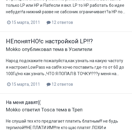
только LP или HP и Flat!если я вкл. LP то HP работать бо идее
небудет!а нижний разве не сабсоник ограничивает?а HP по...
15 марта, 2011
12 ответов
НЕпонятНО!с настройкой LP!!?
Mokko
опубликовал тема в
Усилители
Народ подскажите пожалуйста,как узнать на какую частоту
я настроил LowPass на саб!я хочю поставить где-то от 60 до
100Гц!но как узнать ,ЧТО Я ПОПАЛ В ТОЧКУ!???у меня на...
15 марта, 2011
12 ответов
На меня давят((
Mokko
ответил
Tosca
тема в
Треп
Не слушай тех кто предлагает платить блатным!!! не будь
терпилой!!!НЕ ПЛАТИ ИМ!!!те кто щас платят ЛОХИ и