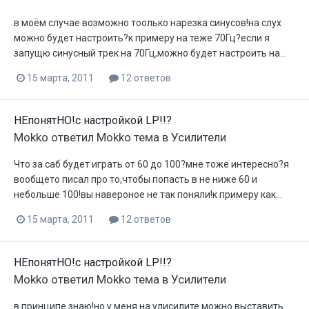
в моём случае возможно тоолько нарезка синусов!на слух
можно будет настроить?к примеру на теже 70Гц?если я
запущю синусный трек на 70Гц,можно будет настроить на...
15 марта, 2011
12 ответов
НЕпонятНО!с настройкой LP!!?
Mokko
ответил
Mokko
тема в
Усилители
Что за саб будет играть от 60 до 100?мне тоже интересно?я
вообщето писал про то,чтобы попасть в не ниже 60 и
небольше 100!вы навероное не так поняли!к примеру как...
15 марта, 2011
12 ответов
НЕпонятНО!с настройкой LP!!?
Mokko
ответил
Mokko
тема в
Усилители
в принципе знаю!но у меня на улисилите можно выставить