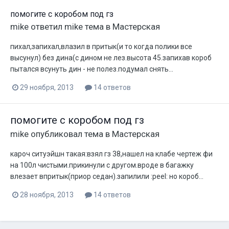
помогите с коробом под гз
mike
ответил
mike
тема в
Мастерская
пихал,запихал,влазил в притык(и то когда полики все
высунул) без дина(с дином не лез.высота 45.запихав короб
пытался всунуть дин - не полез.подумал снять...
29 ноября, 2013
14 ответов
помогите с коробом под гз
mike
опубликовал тема в
Мастерская
кароч ситуэйшн такая:взял гз 38,нашел на клабе чертеж фи
на 100л чистыми.прикинули с другом.вроде в багажку
влезает впритык(приор седан).запилили :peel: но короб...
28 ноября, 2013
14 ответов