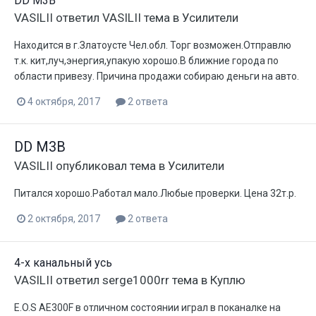
DD M3B
VASILII
ответил
VASILII
тема в
Усилители
Находится в г.Златоусте Чел.обл. Торг возможен.Отправлю
т.к. кит,луч,энергия,упакую хорошо.В ближние города по
области привезу. Причина продажи собираю деньги на авто.
4 октября, 2017
2 ответа
DD M3B
VASILII
опубликовал тема в
Усилители
Питался хорошо.Работал мало.Любые проверки. Цена 32т.р.
2 октября, 2017
2 ответа
4-х канальный усь
VASILII
ответил
serge1000rr
тема в
Куплю
E.O.S AE300F в отличном состоянии играл в поканалке на