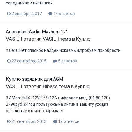
серединках и пищалках.
2 октября, 2017
14 ответов
Ascendant Audio Mayhem 12"
VASILII
ответил
VASILII
тема в
Куплю
halera, Нет спасибо найден искаемый,пробуем приобрести.
22 сентября, 2015
5 ответов
Куплю зарядник для AGM
VASILII
ответил
Hibass
тема в
Куплю
ЗУ Moratti DC 12V-2/6/12A цифровое мод. (01.80.120)
2790руб 3й год пользуюсь на литии в защиту уходит
остальные отлично заряжает
21 сентября, 2015
19 ответов