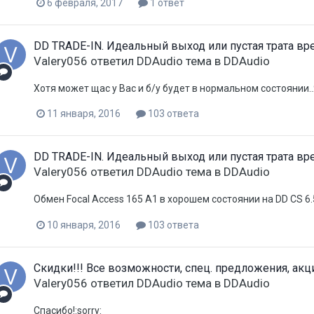
6 февраля, 2017
1 ответ
DD TRADE-IN. Идеальный выход или пустая трата вр
Valery056
ответил
DDAudio
тема в
DDAudio
Хотя может щас у Вас и б/у будет в нормальном состоянии..Я
11 января, 2016
103 ответа
DD TRADE-IN. Идеальный выход или пустая трата вр
Valery056
ответил
DDAudio
тема в
DDAudio
Обмен Focal Access 165 A1 в хорошем состоянии на DD CS 6
10 января, 2016
103 ответа
Скидки!!! Все возможности, спец. предложения, акц
Valery056
ответил
DDAudio
тема в
DDAudio
Спасибо!:sorry: