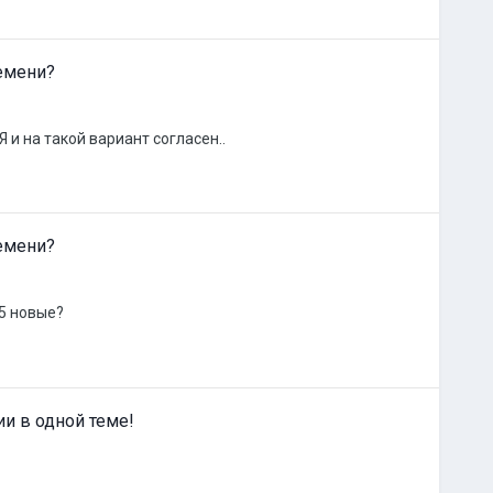
емени?
 и на такой вариант согласен..
емени?
.5 новые?
ии в одной теме!