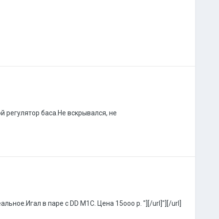
й регулятор баса.Не вскрывался, не
ное.Игал в паре с DD M1C. Цена 15ооо р. "][/url]"][/url]