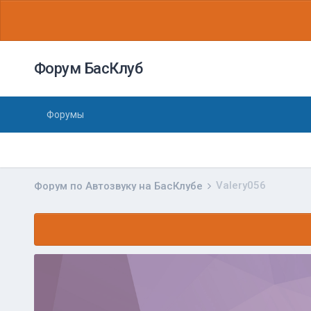
Форум БасКлуб
Форумы
Valery056
Форум по Автозвуку на БасКлубе