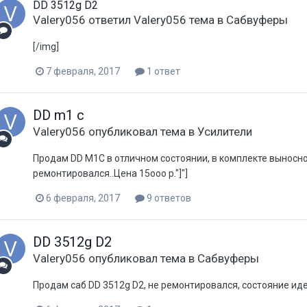
DD 3512g D2
Valery056
ответил
Valery056
тема в
Сабвуферы
[/img]
7 февраля, 2017
1 ответ
DD m1 c
Valery056
опубликовал тема в
Усилители
Продам DD M1C в отличном состоянии, в комплекте выносно
ремонтировался..Цена 15ооо р."]"]
6 февраля, 2017
9 ответов
DD 3512g D2
Valery056
опубликовал тема в
Сабвуферы
Продам саб DD 3512g D2, не ремонтировался, состояние идеаль