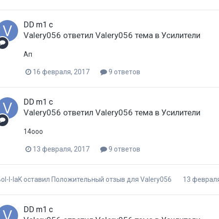
DD m1 c
Valery056
ответил
Valery056
тема в
Усилители
Ап
16 февраля, 2017
9 ответов
DD m1 c
Valery056
ответил
Valery056
тема в
Усилители
14ооо
13 февраля, 2017
9 ответов
ol-l-laK
оставил Положительный отзыв для
Valery056
13 февраля
DD m1 c