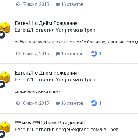
17 июня, 2015
16 ответов
Евген21 с Днём Рождения!
Евген21
ответил
Yurij
тема в
Треп
ребят, мне очень приятно. спасибо большое, я выпью сегодн
16 июня, 2015
16 ответов
1
Евген21 с Днём Рождения!
Евген21
ответил
Yurij
тема в
Треп
спасибо мужики:drinks:
16 июня, 2015
16 ответов
1
***миха***С Днем Рождения!!
Евген21
ответил
sergei-elgrand
тема в
Треп