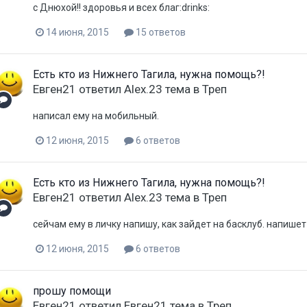
с Днюхой!! здоровья и всех благ:drinks:
14 июня, 2015
15 ответов
Есть кто из Нижнего Тагила, нужна помощь?!
Евген21
ответил
Alex.23
тема в
Треп
написал ему на мобильный.
12 июня, 2015
6 ответов
Есть кто из Нижнего Тагила, нужна помощь?!
Евген21
ответил
Alex.23
тема в
Треп
сейчам ему в личку напишу, как зайдет на басклуб. напише
12 июня, 2015
6 ответов
прошу помощи
Евген21
ответил
Евген21
тема в
Треп