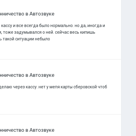
нничество в Автозвуке
кассу и все всегда было нормально. но да, иногда и
, тоже задумывался о ней. сейчас весь кипишь
ть такой ситуации небыло
нничество в Автозвуке
делаю через кассу. нет у мепя карты сберовской чтоб
нничество в Автозвуке