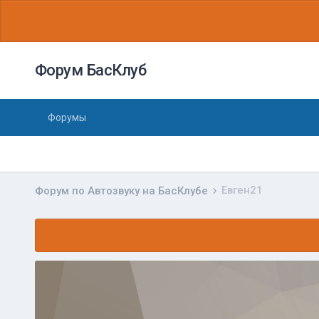
Форум БасКлуб
Форумы
Евген21
Форум по Автозвуку на БасКлубе