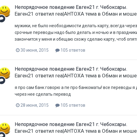
Непорядочное поведение Евген21 г. Чебоксары.
Евген21
ответил
rea|AHTOXA
тема в
Обман и моше
мужики, не было необходимости делать карту, всегда через 
срочные переводы надо было делать и ночью и в праздники
закончится у меня и обещаю схожу сделаю карту, чтоб опя
30 июня, 2015
105 ответов
Непорядочное поведение Евген21 г. Чебоксары.
Евген21
ответил
rea|AHTOXA
тема в
Обман и моше
я про сам банк говорю а пе про банкоматы! все переводы я 
через нее сделать перевод
28 июня, 2015
105 ответов
Непорядочное поведение Евген21 г. Чебоксары.
Евген21
ответил
rea|AHTOXA
тема в
Обман и моше