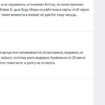
сь и не скрываюсь, и понимаю Антоху. во всем признаю
блики. Б..дью буду сберы не работали,а карты чтоб через
такие моменты в жизни( не дай бог кому ниьудь...
ак вроде всё налаживается, встречаемся, видимся, но
ет сильно, поэтому мало видимся, буквально по 20 мин в
те, помогаете. в долгу не останусь