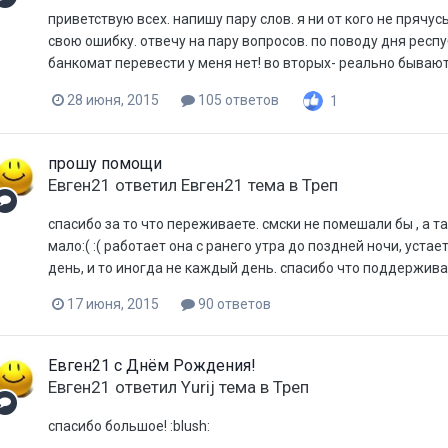
приветствую всех. напишу пару слов. я ни от кого не прячу
свою ошибку. отвечу на пару вопросов. по поводу дня респу
банкомат перевести у меня нет! во вторых- реально бывают 
28 июня, 2015
105 ответов
1
прошу помощи
Евген21
ответил
Евген21
тема в
Треп
спасибо за то что переживаете. смски не помешали бы , а т
мало:( :( работает она с ранего утра до поздней ночи, уста
день, и то иногда не каждый день. спасибо что поддерживае
17 июня, 2015
90 ответов
Евген21 с Днём Рождения!
Евген21
ответил
Yurij
тема в
Треп
спасибо большое! :blush: