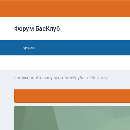
Форум БасКлуб
Форумы
Mr.Dinky
Форум по Автозвуку на БасКлубе