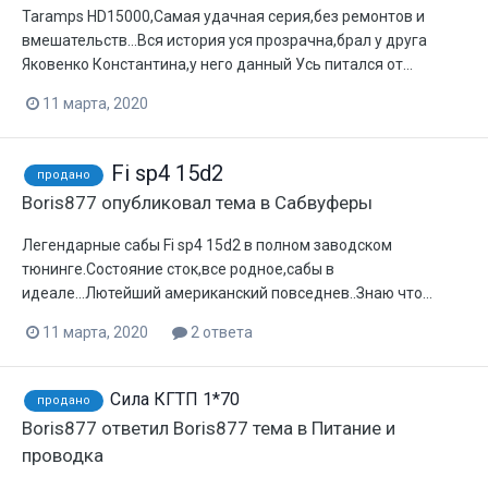
Taramps HD15000,Самая удачная серия,без ремонтов и
вмешательств...Вся история уся прозрачна,брал у друга
Яковенко Константина,у него данный Усь питался от...
11 марта, 2020
Fi sp4 15d2
продано
Boris877
опубликовал тема в
Сабвуферы
Легендарные сабы Fi sp4 15d2 в полном заводском
тюнинге.Состояние сток,все родное,сабы в
идеале...Лютейший американский повседнев..Знаю что...
11 марта, 2020
2 ответа
Сила КГТП 1*70
продано
Boris877
ответил
Boris877
тема в
Питание и
проводка