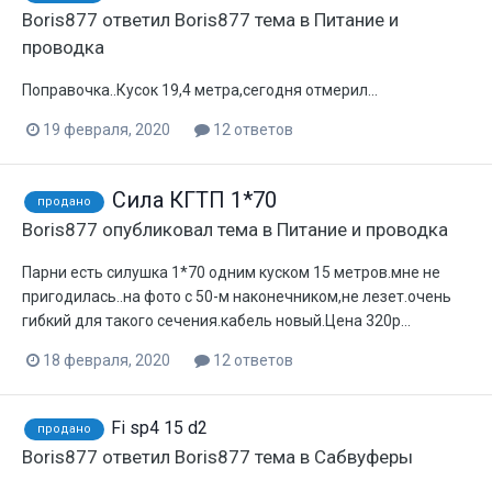
Boris877
ответил
Boris877
тема в
Питание и
проводка
Поправочка..Кусок 19,4 метра,сегодня отмерил...
19 февраля, 2020
12 ответов
Сила КГТП 1*70
продано
Boris877
опубликовал тема в
Питание и проводка
Парни есть силушка 1*70 одним куском 15 метров.мне не
пригодилась..на фото с 50-м наконечником,не лезет.очень
гибкий для такого сечения.кабель новый.Цена 320р...
18 февраля, 2020
12 ответов
Fi sp4 15 d2
продано
Boris877
ответил
Boris877
тема в
Сабвуферы