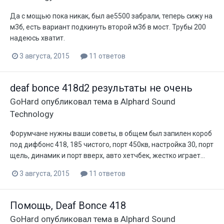
Да с мощью пока никак, был ае5500 забрали, теперь сижу на
м3б, есть вариант подкинуть второй м3б в мост. Трубы 200
надеюсь хватит.
3 августа, 2015
11 ответов
deaf bonce 418d2 результаты не очень
GoHard
опубликовал тема в
Alphard Sound
Technology
Форумчане нужны ваши советы, в общем был запилен короб
под дифбонс 418, 185 чистого, порт 450кв, настройка 30, порт
щель, динамик и порт вверх, авто хетчбек, жестко играет...
3 августа, 2015
11 ответов
Помощь, Deaf Bonce 418
GoHard
опубликовал тема в
Alphard Sound