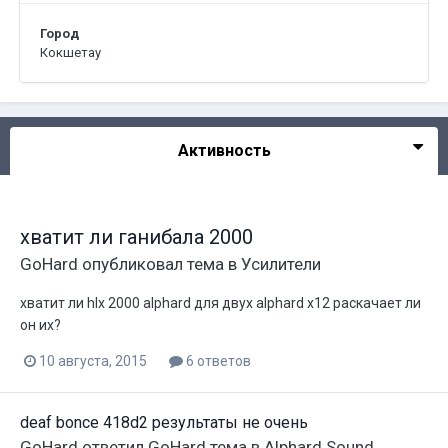
Город
Кокшетау
Активность
хватит ли ганибала 2000
GoHard
опубликовал тема в
Усилители
хватит ли hlx 2000 alphard для двух alphard x12 раскачает ли
он их?
10 августа, 2015
6 ответов
deaf bonce 418d2 результаты не очень
GoHard
ответил
GoHard
тема в
Alphard Sound