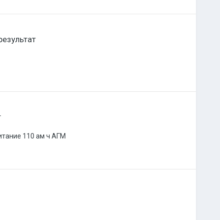
результат
т
питание 110 ам ч АГМ