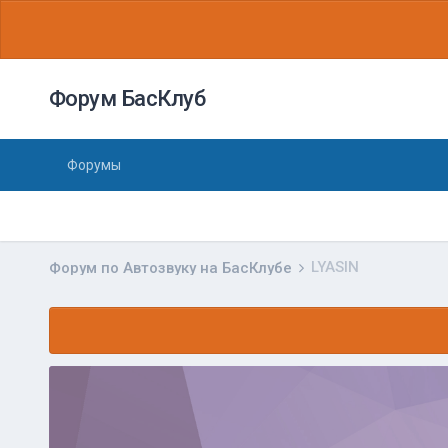
Форум БасКлуб
Форумы
LYASIN
Форум по Автозвуку на БасКлубе