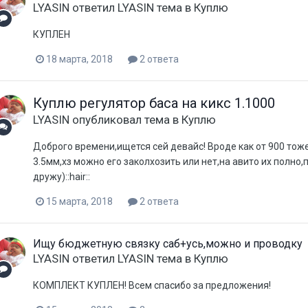
LYASIN
ответил
LYASIN
тема в
Куплю
КУПЛЕН
18 марта, 2018
2 ответа
Куплю регулятор баса на кикс 1.1000
LYASIN
опубликовал тема в
Куплю
Доброго времени,ищется сей девайс! Вроде как от 900 тоже 
3.5мм,хз можно его заколхозить или нет,на авито их полно
дружу)::hair::
15 марта, 2018
2 ответа
Ищу бюджетную связку саб+усь,можно и проводку
LYASIN
ответил
LYASIN
тема в
Куплю
КОМПЛЕКТ КУПЛЕН! Всем спасибо за предложения!