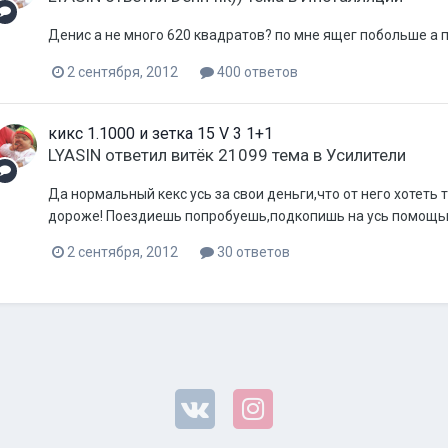
Денис а не много 620 квадратов? по мне ящег побольше а по
2 сентября, 2012
400 ответов
кикс 1.1000 и зетка 15 V 3 1+1
LYASIN
ответил
витёк 21099
тема в
Усилители
Да нормальный кекс усь за свои деньги,что от него хотеть т
дороже! Поездиешь попробуешь,подкопишь на усь помощь
2 сентября, 2012
30 ответов