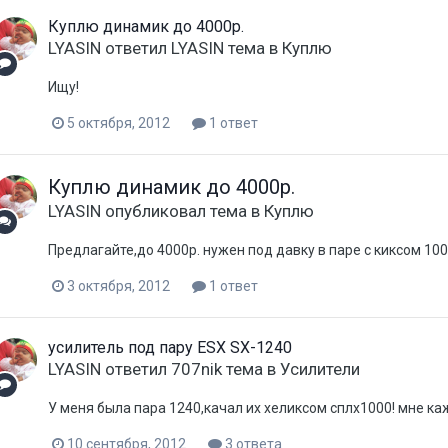
Куплю динамик до 4000р.
LYASIN
ответил
LYASIN
тема в
Куплю
Ищу!
5 октября, 2012
1 ответ
Куплю динамик до 4000р.
LYASIN
опубликовал тема в
Куплю
Предлагайте,до 4000р. нужен под давку в паре с киксом 1000
3 октября, 2012
1 ответ
усилитель под пару ESX SX-1240
LYASIN
ответил
707nik
тема в
Усилители
У меня была пара 1240,качал их хеликсом сплх1000! мне каж
10 сентября, 2012
3 ответа