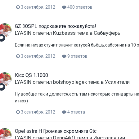
3 сентября, 2012
400 ответов
GZ 30SPL подскажите пожалуйста!
LYASIN
ответил
Kuzbasss
тема в
Сабвуферы
Если на низах стучит значит катухой бьёшь,сабсоник на 10 э
3 сентября, 2012
9 ответов
Kicx QS 1.1000
LYASIN
ответил
bolshoyolegek
тема в
Усилители
Ну вообще так и делается,есть там некоторые стандарты нас
и нюх)
3 сентября, 2012
4 ответа
Opel astra H Громкая скромняга Gtc
LYASIN
ответил
Denn4ik))
тема в
Инсталляции