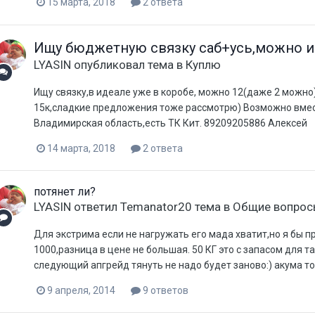
15 марта, 2018
2 ответа
Ищу бюджетную связку саб+усь,можно и
LYASIN
опубликовал тема в
Куплю
Ищу связку,в идеале уже в коробе, можно 12(даже 2 можно
15к,сладкие предложения тоже рассмотрю) Возможно вмес
Владимирская область,есть ТК Кит. 89209205886 Алексей
14 марта, 2018
2 ответа
потянет ли?
LYASIN
ответил
Temanator20
тема в
Общие вопрос
Для экстрима если не нагружать его мада хватит,но я бы п
1000,разница в цене не большая. 50 КГ это с запасом для т
следующий апгрейд тянуть не надо будет заново:) акума то
9 апреля, 2014
9 ответов