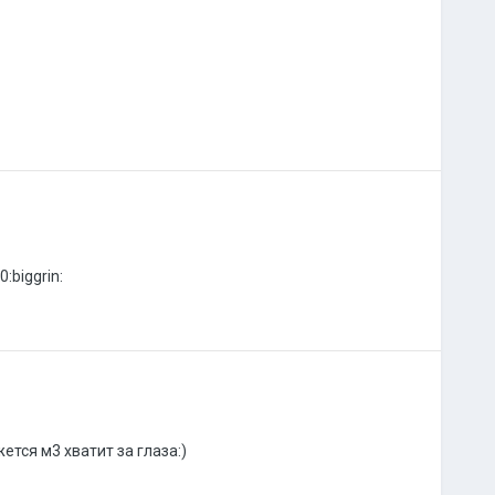
:biggrin:
ется м3 хватит за глаза:)