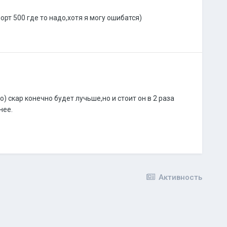
рт 500 где то надо,хотя я могу ошибатся)
о) скар конечно будет лучьше,но и стоит он в 2 раза
нее.
Активность