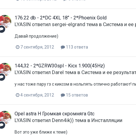
176.22 db - 2*DC 4XL 18" - 2*Phoenix Gold
LYASIN
ответил
sergei-elgrand
тема в
Система и ее 
Давай продолжение)
7 сентября, 2012
113 ответа
144,32 - 2*GZRW30spl - Kicx 1.900(45Hz)
LYASIN
ответил
Darel
тема в
Система и ее результа
у нас тоже пару гз с киксом в нольпять отлично работают! 
4 сентября, 2012
15 ответов
Opel astra H Громкая скромняга Gtc
LYASIN
ответил
Denn4ik))
тема в
Инсталляции
Вот это уже ближе к теме)