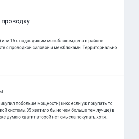
 проводку
) или 15 с подходящим моноблоком,цена в районе
те с проводкой силовой и межблоками. Территориально
ы
рикупил побольше мощности) кикс если уж покупать то
акой системы,35 хватило бы,но чем больше тем лучше) в
же думаю хватит,второй нет смысла покупать,хотя...