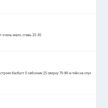
т очень мало, ставь 25-30.
троек басбуст 0 сабсоник 25 сверху 70-80 а гейн на слух