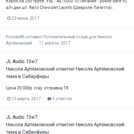
Короб на 250 трубе. Усь - AE-5500.1D Питание - power safe 92
a/h две шт. Авто Chevrolet Lacetti (Шевроле Лачетти)...
23 июня, 2017
Руслан86
оставил Положительный отзыв для
Никола
Артёмовский
11 апреля, 2017
JL Audio 13w7
Никола Артёмовский
ответил
Никола Артёмовский
тема в
Сабвуферы
Цена 20.000р :cray: отправка ТК
15 марта, 2017
5 ответов
JL Audio 13w7
Никола Артёмовский
ответил
Никола Артёмовский
тема в
Сабвуферы