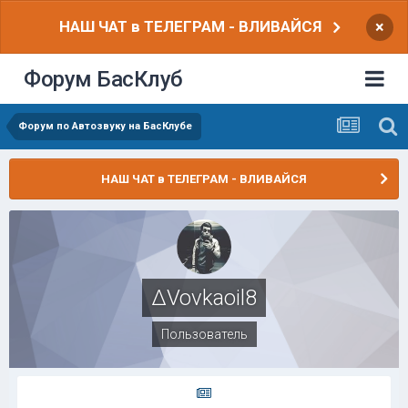
НАШ ЧАТ в ТЕЛЕГРАМ - ВЛИВАЙСЯ
×
Форум БасКлуб
Форум по Автозвуку на БасКлубе
НАШ ЧАТ в ТЕЛЕГРАМ - ВЛИВАЙСЯ
∆Vovkaoil8
Пользователь