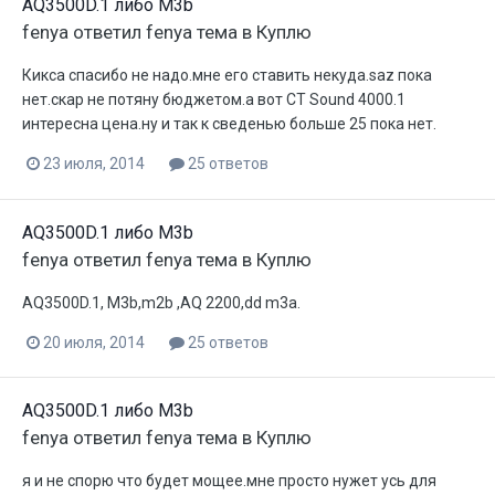
AQ3500D.1 либо M3b
fenya
ответил
fenya
тема в
Куплю
Кикса спасибо не надо.мне его ставить некуда.saz пока
нет.скар не потяну бюджетом.а вот CT Sound 4000.1
интересна цена.ну и так к сведенью больше 25 пока нет.
23 июля, 2014
25 ответов
AQ3500D.1 либо M3b
fenya
ответил
fenya
тема в
Куплю
AQ3500D.1, M3b,m2b ,AQ 2200,dd m3a.
20 июля, 2014
25 ответов
AQ3500D.1 либо M3b
fenya
ответил
fenya
тема в
Куплю
я и не спорю что будет мощее.мне просто нужет усь для