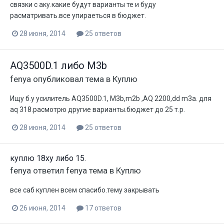
связки с аку.какие будут варианты те и буду
расматривать.все упираеться в бюджет.
28 июня, 2014
25 ответов
AQ3500D.1 либо M3b
fenya
опубликовал тема в
Куплю
Ищу б.у усилитель AQ3500D.1, M3b,m2b ,AQ 2200,dd m3a. для
aq 318.расмотрю другие варианты.бюджет до 25 т.р.
28 июня, 2014
25 ответов
куплю 18ху либо 15.
fenya
ответил
fenya
тема в
Куплю
все саб куплен всем спасибо.тему закрывать
26 июня, 2014
17 ответов