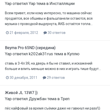
Yap
ответил
Yap
тема в
Инсталляции
Всем привет, если кому интересно, то машина сейчас
продаётся, все обшивы и фальшпанели остаются, вся
музыка с проводкой выдернута, АКБ остаётся топла...
21 февраля, 2012
30 ответов
Beyma Pro 65ND (cередина)
Yap
ответил
k202ak31rus
тема в
Куплю
ставь в 3-4л ЗЯ, на дверь я бы не ставил, и искажений
больше и влить меньше можно в них и играть тише будут...
30 декабря, 2011
29 ответов
Живой JL 13W7 ))
Yap
ответил
Дружбан
тема в
Треп
пёс кайфовый за время съёмки даже не гавкнул ни разу!))