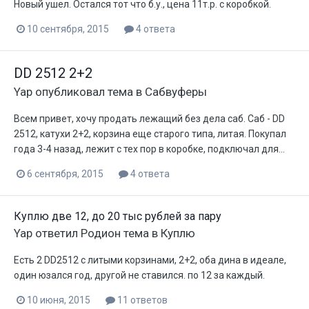
Новый ушел. Остался тот что б.у., цена 11т.р. с коробкой.
10 сентября, 2015
4 ответа
DD 2512 2+2
Yap
опубликовал тема в
Сабвуферы
Всем привет, хочу продать лежащий без дела саб. Саб - DD
2512, катухи 2+2, корзина еще старого типа, литая. Покупал
года 3-4 назад, лежит с тех пор в коробке, подключал для...
6 сентября, 2015
4 ответа
Куплю две 12, до 20 тыс рублей за пару
Yap
ответил
Родион
тема в
Куплю
Есть 2 DD2512 c литыми корзинами, 2+2, оба дина в идеале,
один юзался год, другой не ставился. по 12 за каждый.
10 июня, 2015
11 ответов