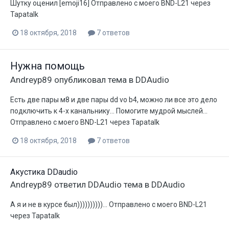
Шутку оценил [emoji16] Отправлено с моего BND-L21 через
Tapatalk
18 октября, 2018
7 ответов
Нужна помощь
Andreyp89
опубликовал тема в
DDAudio
Есть две пары м8 и две пары dd vo b4, можно ли все это дело
подключить к 4-х канальнику... Помогите мудрой мыслей...
Отправлено с моего BND-L21 через Tapatalk
18 октября, 2018
7 ответов
Акустика DDaudio
Andreyp89
ответил
DDAudio
тема в
DDAudio
А я и не в курсе был))))))))))... Отправлено с моего BND-L21
через Tapatalk