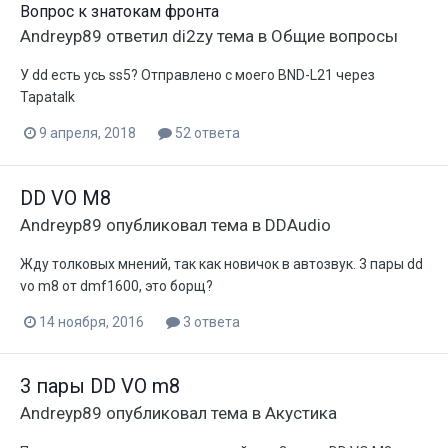
Вопрос к знатокам фронта
Andreyp89
ответил
di2zy
тема в
Общие вопросы
У dd есть усь ss5? Отправлено с моего BND-L21 через
Tapatalk
9 апреля, 2018
52 ответа
DD VO M8
Andreyp89
опубликовал тема в
DDAudio
Жду толковых мнений, так как новичок в автозвук. 3 пары dd
vo m8 от dmf1600, это борщ?
14 ноября, 2016
3 ответа
3 пары DD VO m8
Andreyp89
опубликовал тема в
Акустика