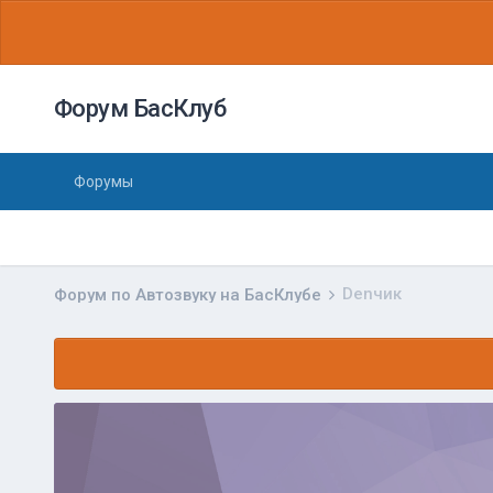
Форум БасКлуб
Форумы
Denчик
Форум по Автозвуку на БасКлубе