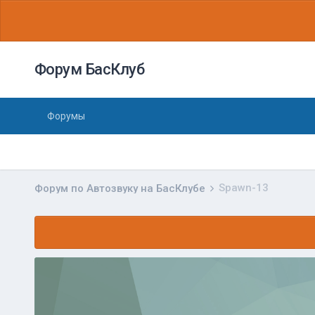
Форум БасКлуб
Форумы
Spawn-13
Форум по Автозвуку на БасКлубе