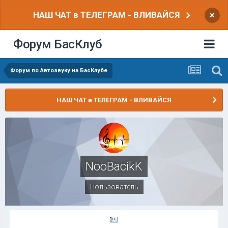
НАШ ЧАТ в ТЕЛЕГРАМ - ВЛИВАЙСЯ
×
Форум БасКлуб
Форум по Автозвуку на БасКлубе
НАШ ЧАТ в ТЕЛЕГРАМ - ВЛИВАЙСЯ
NooBacikK
Пользователь