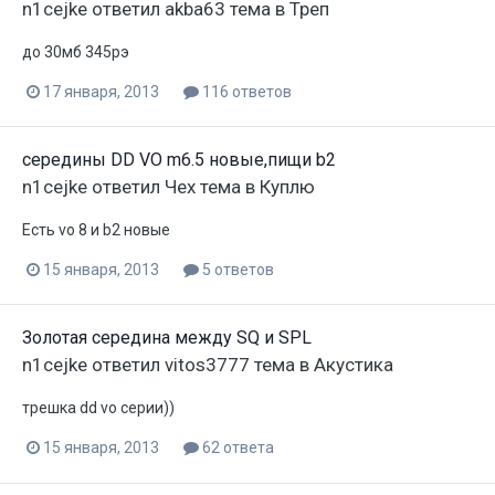
n1cejke
ответил
akba63
тема в
Треп
до 30мб 345рэ
17 января, 2013
116 ответов
середины DD VO m6.5 новые,пищи b2
n1cejke
ответил
Чех
тема в
Куплю
Есть vo 8 и b2 новые
15 января, 2013
5 ответов
Золотая середина между SQ и SPL
n1cejke
ответил
vitos3777
тема в
Акустика
трешка dd vo серии))
15 января, 2013
62 ответа