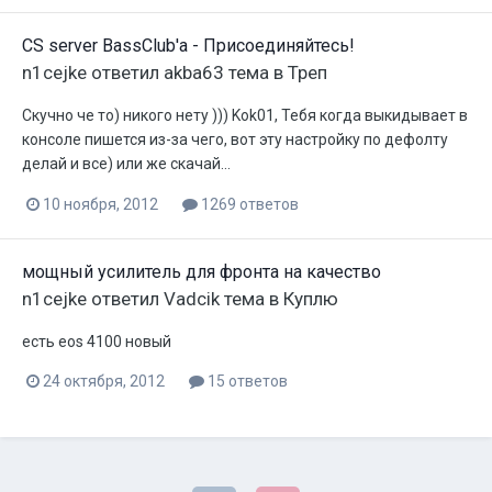
CS server BassClub'a - Присоединяйтесь!
n1cejke
ответил
akba63
тема в
Треп
Скучно че то) никого нету ))) Kok01, Тебя когда выкидывает в
консоле пишется из-за чего, вот эту настройку по дефолту
делай и все) или же скачай...
10 ноября, 2012
1269 ответов
мощный усилитель для фронта на качество
n1cejke
ответил
Vadcik
тема в
Куплю
есть eos 4100 новый
24 октября, 2012
15 ответов