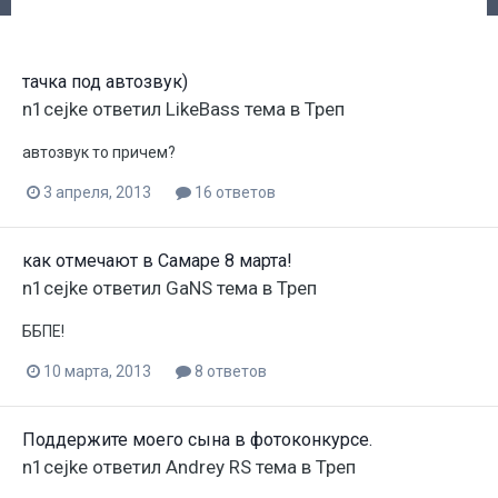
тачка под автозвук)
n1cejke
ответил
LikeBass
тема в
Треп
автозвук то причем?
3 апреля, 2013
16 ответов
как отмечают в Самаре 8 марта!
n1cejke
ответил
GaNS
тема в
Треп
ББПЕ!
10 марта, 2013
8 ответов
Поддержите моего сына в фотоконкурсе.
n1cejke
ответил
Andrey RS
тема в
Треп