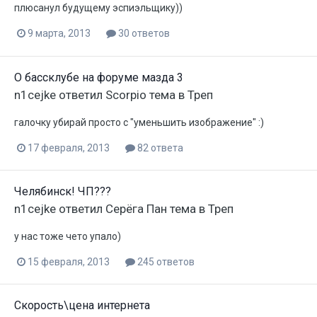
плюсанул будущему эспиэльщику))
9 марта, 2013
30 ответов
О бассклубе на форуме мазда 3
n1cejke
ответил
Scorpio
тема в
Треп
галочку убирай просто с "уменьшить изображение" :)
17 февраля, 2013
82 ответа
Челябинск! ЧП???
n1cejke
ответил
Серёга Пан
тема в
Треп
у нас тоже чето упало)
15 февраля, 2013
245 ответов
Скорость\цена интернета