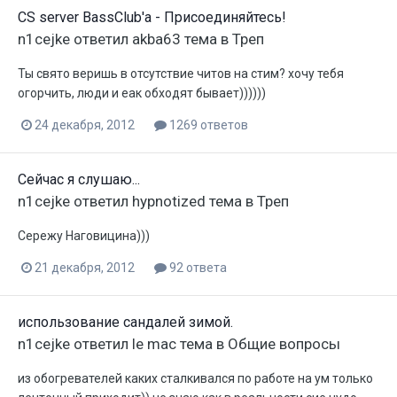
CS server BassClub'a - Присоединяйтесь!
n1cejke
ответил
akba63
тема в
Треп
Ты свято веришь в отсутствие читов на стим? хочу тебя
огорчить, люди и еак обходят бывает))))))
24 декабря, 2012
1269 ответов
Сейчас я слушаю...
n1cejke
ответил
hypnotized
тема в
Треп
Сережу Наговицина)))
21 декабря, 2012
92 ответа
использование сандалей зимой.
n1cejke
ответил
le mac
тема в
Общие вопросы
из обогревателей каких сталкивался по работе на ум только