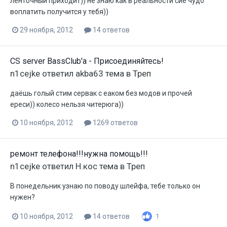
ленточный приходит)) не знаю как в реальности сие чудо
воплатить получится у тебя))
29 ноября, 2012
14 ответов
CS server BassClub'a - Присоединяйтесь!
n1cejke
ответил
akba63
тема в
Треп
даёшь голый стим сервак с еаком без модов и прочей
ереси)) колесо нельзя читерюга))
10 ноября, 2012
1269 ответов
ремонт телефона!!!нужна помощь!!!
n1cejke
ответил
Н.кос
тема в
Треп
В понедельник узнаю по поводу шлейфа, тебе только он
нужен?
10 ноября, 2012
14 ответов
1