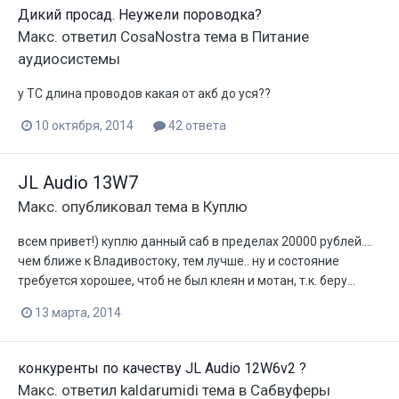
Дикий просад. Неужели пороводка?
Макс.
ответил
CosaNostra
тема в
Питание
аудиосистемы
у ТС длина проводов какая от акб до уся??
10 октября, 2014
42 ответа
JL Audio 13W7
Макс.
опубликовал тема в
Куплю
всем привет!) куплю данный саб в пределах 20000 рублей....
чем ближе к Владивостоку, тем лучше.. ну и состояние
требуется хорошее, чтоб не был клеян и мотан, т.к. беру...
13 марта, 2014
конкуренты по качеству JL Audio 12W6v2 ?
Макс.
ответил
kaldarumidi
тема в
Сабвуферы