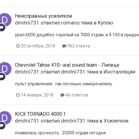
Неисправные усилители
dmitrii731
ответил
romario
тема в
Куплю
урал 6000 децибел. горелый за 7000 отдам. и 4.150 в придач
20 октября, 2018
962 ответа
Chevrolet Tahoe 410- ural sound team - Липецк
dmitrii731
ответил
dmitrii731
тема в
Инсталляции
пульт управления . так легонько заморочились .
14 января, 2018
46 ответов
KICX TORNADO 4000.1
dmitrii731
ответил
dmitrii731
тема в
Усилители
появилась срочность . 25000 отдам сегодня .