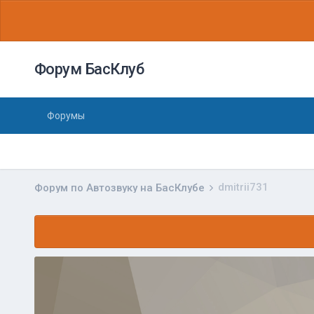
Форум БасКлуб
Форумы
dmitrii731
Форум по Автозвуку на БасКлубе