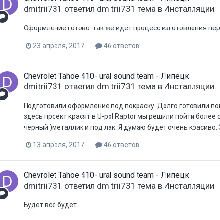
dmitrii731
ответил
dmitrii731
тема в
Инсталляции
Оформление готово. так же идет процесс изготовления пер
23 апреля, 2017
46 ответов
Chevrolet Tahoe 410- ural sound team - Липецк
dmitrii731
ответил
dmitrii731
тема в
Инсталляции
Подготовили оформление под покраску. Долго готовили по
здесь проект красят в U-pol Raptor мы решили пойти более
черный )металлик и под лак. Я думаю будет очень красиво. 
13 апреля, 2017
46 ответов
Chevrolet Tahoe 410- ural sound team - Липецк
dmitrii731
ответил
dmitrii731
тема в
Инсталляции
Будет все будет.