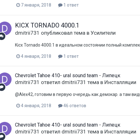
7 января, 2018
1 ответ
KICX TORNADO 4000.1
dmitrii731
опубликовал тема в
Усилители
Kicx Tornado 4000.1 в идеальном состоянии полный комплект
4 января, 2018
1 ответ
Chevrolet Tahoe 410- ural sound team - Липецк
dmitrii731
ответил
dmitrii731
тема в
Инсталляции
@Alex42, готовим в первую очередь как демокар. а там вид
4 января, 2018
46 ответов
Chevrolet Tahoe 410- ural sound team - Липецк
dmitrii731
ответил
dmitrii731
тема в
Инсталляции