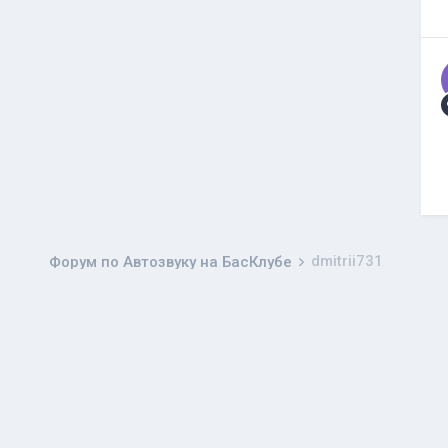
dmitrii731
Форум по Автозвуку на БасКлубе