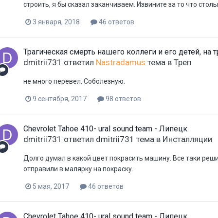
строить, я бы сказал заканчиваем. Извините за то что столь
3 января, 2018
46 ответов
Трагическая смерть нашего коллеги и его детей, на 
dmitrii731
ответил
Nastradamus
тема в
Треп
не много перевел. Соболезную.
9 сентября, 2017
98 ответов
Chevrolet Tahoe 410- ural sound team - Липецк
dmitrii731
ответил
dmitrii731
тема в
Инсталляции
Долго думал в какой цвет покрасить машину. Все таки реш
отправили в малярку на покраску.
5 мая, 2017
46 ответов
Chevrolet Tahoe 410- ural sound team - Липецк