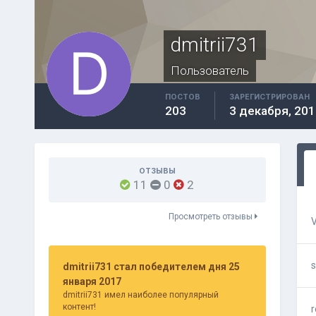
dmitrii731
Пользователь
ПОСТОВ
ЗАРЕГИСТРИРОВАН
203
3 декабря, 201
ОТЗЫВЫ
11
0
2
Просмотреть отзывы
V
dmitrii731 стал победителем дня 25
января 2017
dmitrii731 имел наиболее популярный
контент!
r