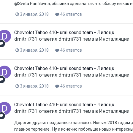
@Sveta Panfilovna, обшивка сделана так что обзору ни как 
3 января, 2018
46 ответов
Chevrolet Tahoe 410- ural sound team - Липецк
dmitrii731
ответил
dmitrii731
тема в
Инсталляции
3 января, 2018
46 ответов
Chevrolet Tahoe 410- ural sound team - Липецк
dmitrii731
ответил
dmitrii731
тема в
Инсталляции
3 января, 2018
46 ответов
Chevrolet Tahoe 410- ural sound team - Липецк
dmitrii731
ответил
dmitrii731
тема в
Инсталляции
Дорогие друзья поздравляю вас всех с Новым 2018 годом ,ж
главное терпение . Ну и конечно побольше новых интересны