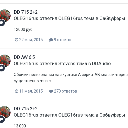
DD 715 2+2
OLEG16rus
ответил
OLEG16rus
тема в
Сабвуферы
12000 руб.
22 мая, 2015
9 ответов
DD AW 6.5
OLEG16rus
ответил
Stevens
тема в
DDAudio
Обоими пользовался на акустике А серии. AB класс интересн
существенно:music:
11 мая, 2015
270 ответов
DD 715 2+2
OLEG16rus
ответил
OLEG16rus
тема в
Сабвуферы
13 000