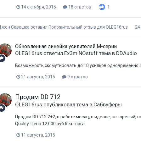
14 октября, 2015
18 ответов
1
Джон Савошка
оставил Положительный отзыв для
OLEG16rus
24
Обновлённая линейка усилителей М-серии
OLEG16rus
ответил
Ex3m.NOstuff
тема в
DDAudio
Возможность скомутировать до 10 усилков одновременно. Н
21 августа, 2015
9 ответов
Продам DD 712
OLEG16rus
опубликовал тема в
Сабвуферы
Продам DD 712 2+2, в работе месяц, в идеале, не горелый, 
Quality. Цена 12 000 руб без торга.
11 августа, 2015