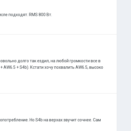
исле подходят. RMS 800 Вт.
овольно долго так ездил, на любой громкости все в
 + AW6.5 + S4b). Кстати хочу похвалить AW6.5, высоко
гопотребление. Но S4b на верхах звучит сочнее. Сам