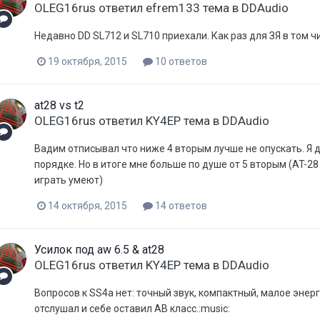
OLEG16rus
ответил
efrem133
тема в
DDAudio
Недавно DD SL712 и SL710 приехали. Как раз для ЗЯ в том ч
19 октября, 2015
10 ответов
at28 vs t2
OLEG16rus
ответил
KY4EP
тема в
DDAudio
Вадим отписывал что ниже 4 вторым лучше не опускать. Я д
порядке. Но в итоге мне больше по душе от 5 вторым (AT-28
играть умеют)
14 октября, 2015
14 ответов
Усилок под aw 6.5 & at28
OLEG16rus
ответил
KY4EP
тема в
DDAudio
Вопросов к SS4a нет: точный звук, компактный, малое энер
отслушал и себе оставил AB класс.:music: