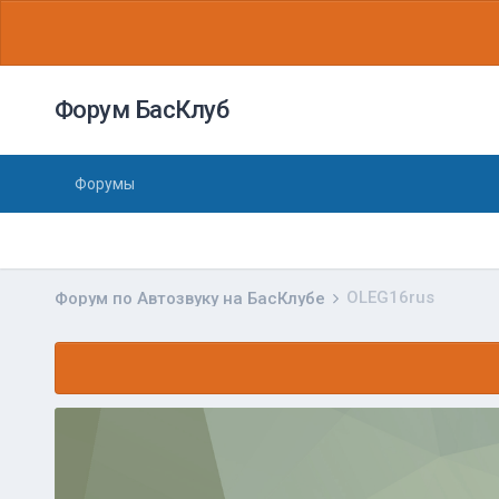
Форум БасКлуб
Форумы
OLEG16rus
Форум по Автозвуку на БасКлубе