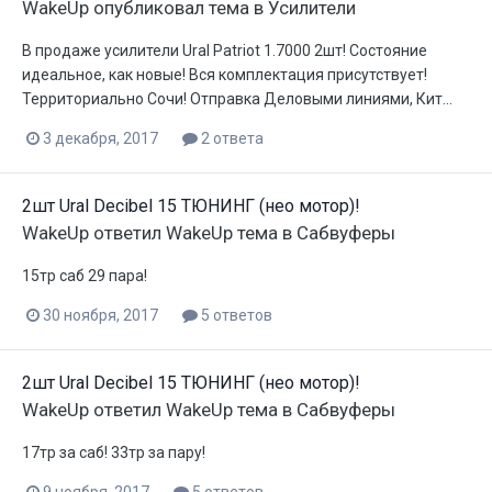
WakeUp
опубликовал тема в
Усилители
В продаже усилители Ural Patriot 1.7000 2шт! Состояние
идеальное, как новые! Вся комплектация присутствует!
Территориально Сочи! Отправка Деловыми линиями, Кит...
3 декабря, 2017
2 ответа
2шт Ural Decibel 15 ТЮНИНГ (нео мотор)!
WakeUp
ответил
WakeUp
тема в
Сабвуферы
15тр саб 29 пара!
30 ноября, 2017
5 ответов
2шт Ural Decibel 15 ТЮНИНГ (нео мотор)!
WakeUp
ответил
WakeUp
тема в
Сабвуферы
17тр за саб! 33тр за пару!