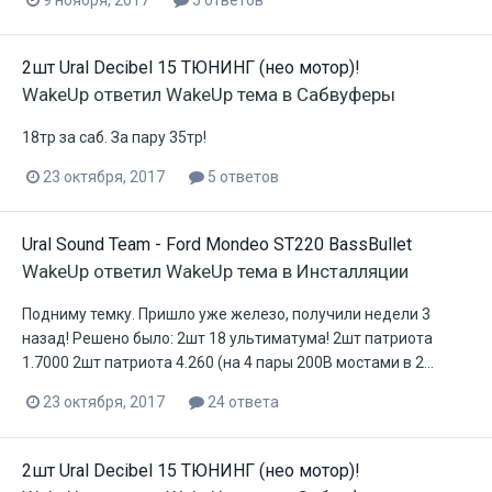
9 ноября, 2017
5 ответов
2шт Ural Decibel 15 ТЮНИНГ (нео мотор)!
WakeUp
ответил
WakeUp
тема в
Сабвуферы
18тр за саб. За пару 35тр!
23 октября, 2017
5 ответов
Ural Sound Team - Ford Mondeo ST220 BassBullet
WakeUp
ответил
WakeUp
тема в
Инсталляции
Подниму темку. Пришло уже железо, получили недели 3
назад! Решено было: 2шт 18 ультиматума! 2шт патриота
1.7000 2шт патриота 4.260 (на 4 пары 200B мостами в 2...
23 октября, 2017
24 ответа
2шт Ural Decibel 15 ТЮНИНГ (нео мотор)!