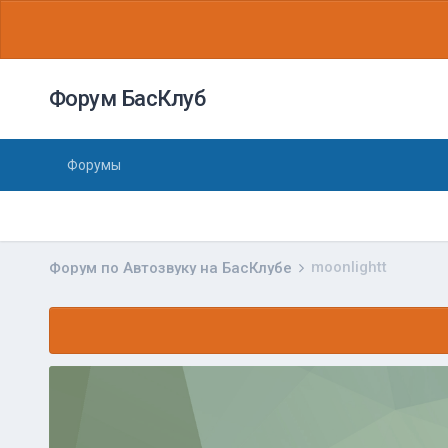
Форум БасКлуб
Форумы
moonlightt
Форум по Автозвуку на БасКлубе