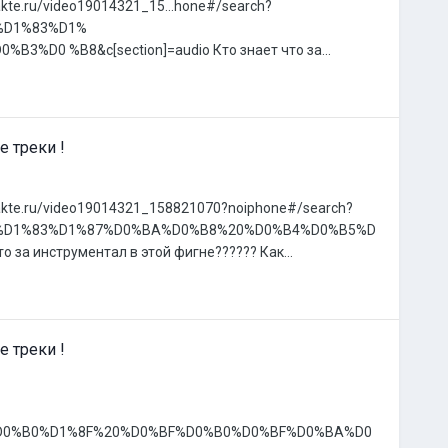
ontakte.ru/video19014321_15...hone#/search?
%D1%83%D1%
0 %B8&c[section]=audio Кто знает что за...
е треки !
vkontakte.ru/video19014321_158821070?noiphone#/search?
1%D1%83%D1%87%D0%BA%D0%B8%20%D0%B4%D0%B5%D
за инструментал в этой фигне?????? Как...
е треки !
%B2%D0%B0%D1%8F%20%D0%BF%D0%B0%D0%BF%D0%BA%D0