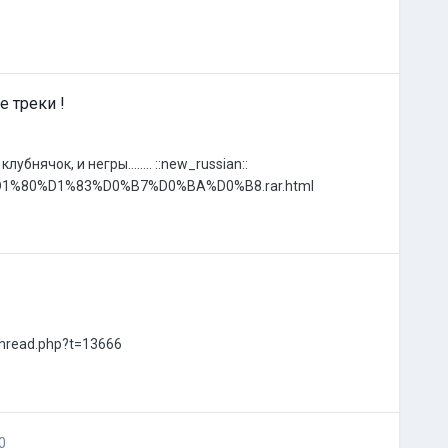
е треки !
бнячок, и негры........ ::new_russian::
3%D1%80%D1%83%D0%B7%D0%BA%D0%B8.rar.html
thread.php?t=13666
0