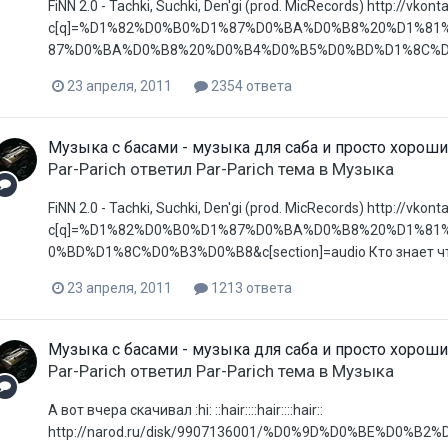
FiNN 2.0 - Tachki, Suchki, Den'gi (prod. MicRecords) http://vk
c[q]=%D1%82%D0%B0%D1%87%D0%BA%D0%B8%20%D1%81
87%D0%BA%D0%B8%20%D0%B4%D0%B5%D0%BD%D1%8C%D0%B3%D
23 апреля, 2011
2354 ответа
Музыка с басами - музыка для саба и просто хороши
Par-Parich
ответил
Par-Parich
тема в
Музыка
FiNN 2.0 - Tachki, Suchki, Den'gi (prod. MicRecords) http://
c[q]=%D1%82%D0%B0%D1%87%D0%BA%D0%B8%20%D1%8
0%BD%D1%8C%D0%B3%D0%B8&c[section]=audio Кто знает что 
23 апреля, 2011
1213 ответа
Музыка с басами - музыка для саба и просто хороши
Par-Parich
ответил
Par-Parich
тема в
Музыка
А вот вчера скачивал :hi: ::hair::::hair::::hair::
http://narod.ru/disk/9907136001/%D0%9D%D0%BE%D0