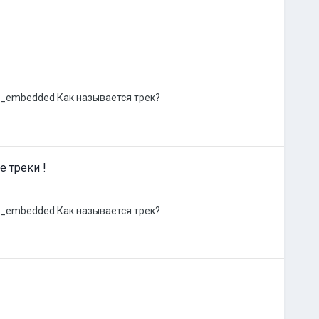
er_embedded Как называется трек?
е треки !
er_embedded Как называется трек?