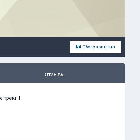
Обзор контента
Отзывы
е треки !