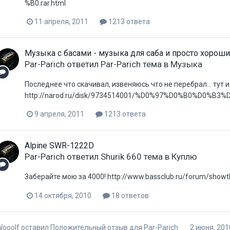
%B0.rar.html
11 апреля, 2011
1213 ответа
Музыка с басами - музыка для саба и просто хороши
Par-Parich
ответил
Par-Parich
тема в
Музыка
Последнее что скачивал, извеняюсь что не перебрал... тут и клу
http://narod.ru/disk/9734514001/%D0%97%D0%B0%D0%B
9 апреля, 2011
1213 ответа
Alpine SWR-1222D
Par-Parich
ответил
Shurik 660
тема в
Куплю
Заберайте мою за 4000! http://www.bassclub.ru/forum/show
14 октября, 2010
18 ответов
Wooolf
оставил Положительный отзыв для
Par-Parich
2 июня, 201