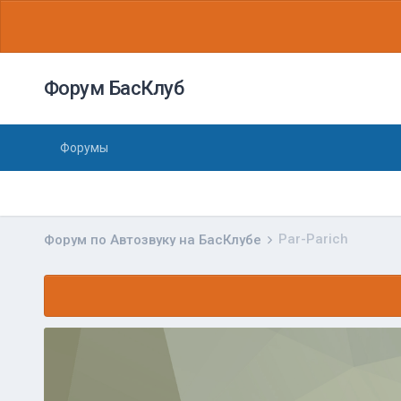
Форум БасКлуб
Форумы
Par-Parich
Форум по Автозвуку на БасКлубе