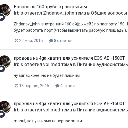
Вопрос по 160 трубе с раскрывом
Irbis
ответил
Zhdanov_john
тема в
Общие вопросы
Zhdanov_john, внутренний 160 ой(рыжей ) по паспорту 150 .
будет работать порт (чтобы высчитать рабочую площадь ),
22 мая, 2015
8 ответов
провода на 4ga хватит для усилителя EOS AE -1500T
Irbis
ответил
volimed
тема в
Питание аудиосистем
ну запас конечно не будет лишним
18 апреля, 2015
4 ответа
провода на 4ga хватит для усилителя EOS AE -1500T
Irbis
ответил
volimed
тема в
Питание аудиосистем
manul, не ну в 4 ома наверное хватит