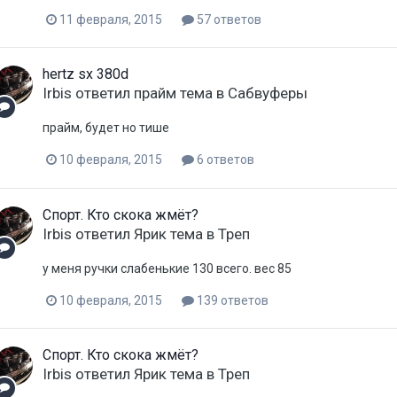
11 февраля, 2015
57 ответов
hertz sx 380d
Irbis
ответил
прайм
тема в
Сабвуферы
прайм, будет но тише
10 февраля, 2015
6 ответов
Спорт. Кто скока жмёт?
Irbis
ответил
Ярик
тема в
Треп
у меня ручки слабенькие 130 всего. вес 85
10 февраля, 2015
139 ответов
Спорт. Кто скока жмёт?
Irbis
ответил
Ярик
тема в
Треп