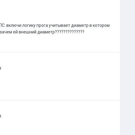
 ПС: включи логику прога учитывает диаметр в котором
 зачем ей внешний диаметр??????????????
ы
ы