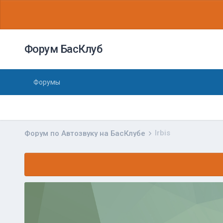
Форум БасКлуб
Форумы
Irbis
Форум по Автозвуку на БасКлубе