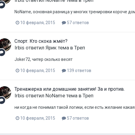
Irbis
ответил
NoName
тема в
Треп
NoName, основная разница у многих тренировки короче дома
10 февраля, 2015
57 ответов
Спорт. Кто скока жмёт?
Irbis
ответил
Ярик
тема в
Треп
Joker72, читер сколько весят
10 февраля, 2015
139 ответов
Тренажерка или домашние занятия! За и против.
Irbis
ответил
NoName
тема в
Треп
ни когда не понимал такой логики, если есть желание какая
10 февраля, 2015
57 ответов