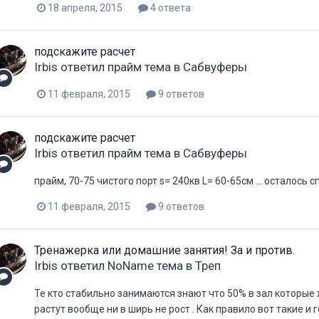
18 апреля, 2015
4 ответа
подскажите расчет
Irbis
ответил
прайм
тема в
Сабвуферы
11 февраля, 2015
9 ответов
подскажите расчет
Irbis
ответил
прайм
тема в
Сабвуферы
прайм, 70-75 чистого порт s= 240кв L= 60-65см ... осталось
11 февраля, 2015
9 ответов
Тренажерка или домашние занятия! За и против.
Irbis
ответил
NoName
тема в
Треп
Те кто стабильно занимаются знают что 50% в зал которые 
растут вообще ни в ширь не рост . Как правило вот такие и г