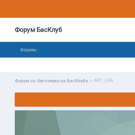
Форум БасКлуб
Форумы
ART_UFA
Форум по Автозвуку на БасКлубе