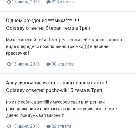
15 июня, 2016
223 ответа
С днем рождения ***миха*** !!!!
Odissey
ответил
$tepan
тема в
Треп
Миха с днюхой тебя . Смотрел фотки тебе подарок дали в
виде очередной позолоченной рюмки)))) в двойне
красавчик !
15 июня, 2016
30 ответов
Аннулирование учета тюнингованных авто !
Odissey
ответил
puchowik15
тема в
Треп
но и не соблюдают!!!!! у мусаров свои внутреннии
распоряжения и приказы а на конституцию плюют уже
давно, придумывая законы:hi:
15 июня, 2016
32 ответа