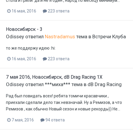
стола и грили. да и не я один , народ по месецу минимум...
16 мая, 2016
223 ответа
Новосибирск - 3
Odissey
ответил
Nastradamus
тема в
Встречи Клуба
то же поддержу идею :hi:
16 мая, 2016
223 ответа
7 мая 2016, Новосибирск, dB Drag Racing 1X
Odissey
ответил
***миха***
тема в
dB Drag Racing
Рад был повидать всех! ребята томичи красавчики ,
приехали сделали дело так невзначай. Ну а Ремизов, а что
Ремизов , как обычно Новый сезон и новые рекорды)) Не...
7 мая, 2016
94 ответа