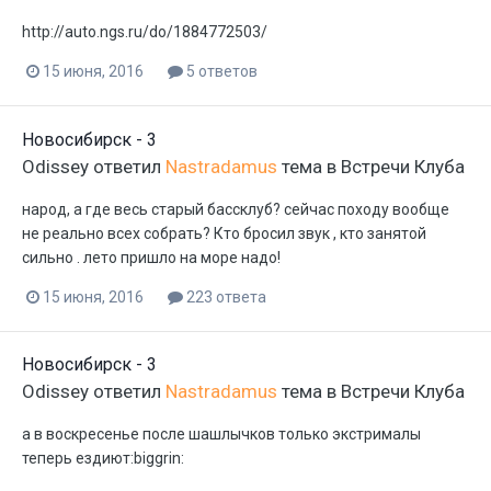
http://auto.ngs.ru/do/1884772503/
15 июня, 2016
5 ответов
Новосибирск - 3
Odissey
ответил
Nastradamus
тема в
Встречи Клуба
народ, а где весь старый бассклуб? сейчас походу вообще
не реально всех собрать? Кто бросил звук , кто занятой
сильно . лето пришло на море надо!
15 июня, 2016
223 ответа
Новосибирск - 3
Odissey
ответил
Nastradamus
тема в
Встречи Клуба
а в воскресенье после шашлычков только экстрималы
теперь ездиют:biggrin: