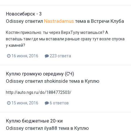
Новосибирск - 3
Odissey
ответил
Nastradamus
тема в
Встречи Клуба
Костян прикольно. ты через ВерхТулу мотаешься? А
встаёшь там где мы вставали раньше сразу тут возле спуска
у камней?
16 июня, 2016
223 ответа
Куплю громкую середину (СЧ)
Odissey
ответил
shokinside
тема в
Куплю
http://auto.ngs.ru/do/1884772503/
15 июня, 2016
6 ответов
Куплю бюджетные 20-ки
Odissey
ответил
ilya88
тема в
Куплю