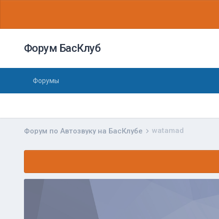
Форум БасКлуб
Форумы
watamad
Форум по Автозвуку на БасКлубе