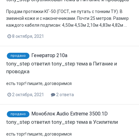
Продам протяжки КГ-50 (ГОСТ, не путать с тонким ТУ). В
змеиной коже и с наконечниками. Почти 25 метров. Размер
каждого кабеля подписан: 4,50м 4,53м 2,10м 4,83м 4,82м ...
8 октября, 2021
Генератор 210а
продано
tony_step
ответил
tony_step
тема в
Питание и
проводка
есть торг! пишите, договоримся
2 октября, 2021
2 ответа
Моноблок Audio Extreme 3500.1D
продано
tony_step
ответил
tony_step
тема в
Усилители
есть торг! пишите, договоримся