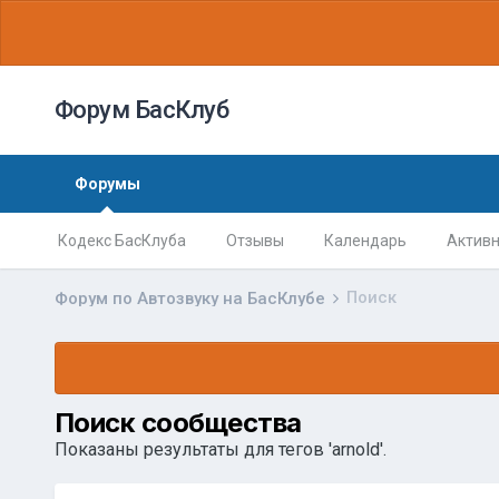
Форум БасКлуб
Форумы
Кодекс БасКлуба
Отзывы
Календарь
Активн
Поиск
Форум по Автозвуку на БасКлубе
Поиск сообщества
Показаны результаты для тегов 'arnold'.