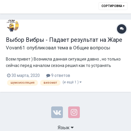
СОРТИРОВКА
Выбор Вибры - Падает результат на Жаре
Vovan61
опубликовал тема в
Общие вопросы
Всем привет ) Возникла данная ситуация давно , но только
сейчас перед началом сезона решил как то устранять
данную болячку . На жаре сильно падает результат , может
30 марта, 2020
9 ответов
спокойно убежать до 0.6 дб Пришёл к выводу что дело в
(и ещё 1 )
шумоизоляция
визомат
дешёвой вибре которую я клеил раньше , вкатано много
слоёв 4мм но она мягк...
Язык