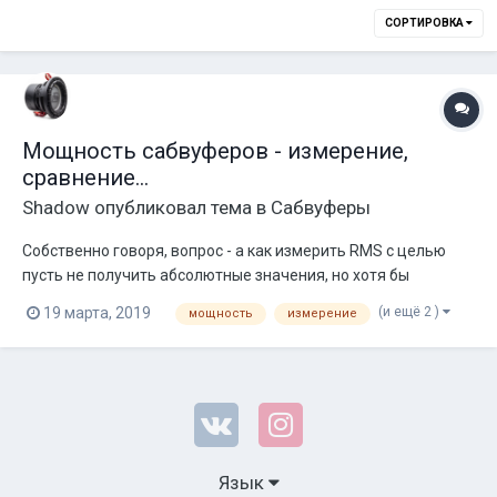
СОРТИРОВКА
Мощность сабвуферов - измерение,
сравнение...
Shadow
опубликовал тема в
Сабвуферы
Собственно говоря, вопрос - а как измерить RMS с целью
пусть не получить абсолютные значения, но хотя бы
сравнить? Мы пробовали измерять синусом. Пробовали
(и ещё 2 )
19 марта, 2019
мощность
измерение
синусы на Fs, пробовали синусы на Zmin, пробовали средний,
пробовали одинаковый для всех. Тут можно и не измерять
вовсе, чтобы...
Язык