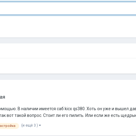
ая
ощью. В наличии имеется саб kicx qs380. Хоть он уже и вышел дав
ак вот такой вопрос. Стоит ли его пилить. Или если же есть щедрые 
(и ещё 3 )
астройка