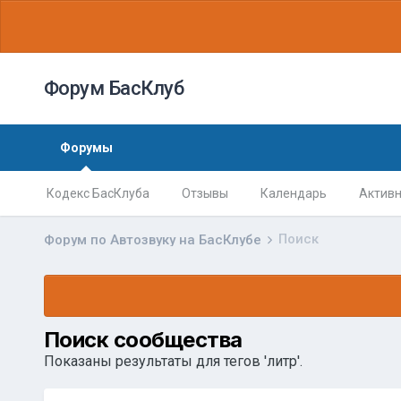
Форум БасКлуб
Форумы
Кодекс БасКлуба
Отзывы
Календарь
Активн
Поиск
Форум по Автозвуку на БасКлубе
Поиск сообщества
Показаны результаты для тегов 'литр'.