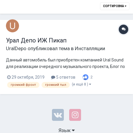
СОРТИРОВКА
Урал Депо ИЖ Пикап
UralDepo
опубликовал тема в
Инсталляции
Данный автомобиль был приобретен компанией Ural Sound
для реализации очередного музыкального проекта, Блог по
ходу работ с автомобилем и его дальнейшей судьбе можете
29 октября, 2019
5 ответов
2
наблюдать на ресурсе Bass Club
(и ещё 8 )
громкий фронт
громкий тыл
Язык