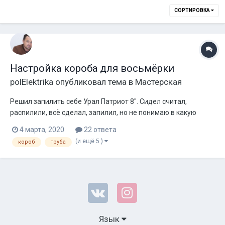
СОРТИРОВКА
Настройка короба для восьмёрки
polElektrika
опубликовал тема в
Мастерская
Решил запилить себе Урал Патриот 8". Сидел считал,
распилили, всё сделал, запилил, но не понимаю в какую
настройку попал. Стандартным методом кладу на диффузор
4 марта, 2020
22 ответа
всякую мелкую фигню и гоняю по частотам. С 30 до 45 герц.
(и ещё 5 )
короб
труба
Должно по расчётам где-то 39 герц быть, но диффузор не
останавливается ни на как...
Язык