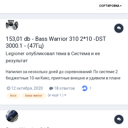
СОРТИРОВКА
153,01 db - Bass Warrior 310 2*10 -DST
3000.1 - (47Гц)
Legioner
опубликовал тема в
Система и ее
результат
Напилил за несколько дней до соревнований. По системе 2
бюджетные 10-ки Кикс, приятные внешне и удивили в плане
музыкальности. Усилитель был 2к аура. По коробу примерно
12 октября, 2020
18 ответов
1
85-90 литров Без скруглений и усилений
(и ещё 1 )
kicx
bass warior