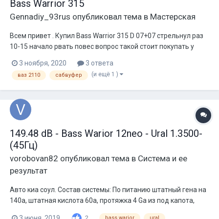
Bass Warrior 315
Gennadiy_93rus
опубликовал тема в
Мастерская
Всем привет . Купил Bass Warrior 315 D 07+07 стрельнул раз
10-15 начало рвать повес вопрос такой стоит покупать у
Оборина фулкарбон . Может кто покупал какого качества его
3 ноября, 2020
3 ответа
карбон ??? P.S на карбоне полезной площади больше на 2.7
(и ещё 1 )
ваз 2110
сабвуфер
см вот и думаю. Надеюсь на адекватные советы...
149.48 dB - Bass Warior 12neo - Ural 1.3500-
(45Гц)
vorobovan82
опубликовал тема в
Система и ее
результат
Авто киа соул. Состав системы: По питанию штатный гена на
140а, штатная кислота 60а, протяжка 4 Ga из под капота,
масса на кузове, секция титаната 40а (только для замера)
3 июня, 2019
2
bass warior
ural