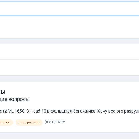
мы
ие вопросы
ertz ML 1650. 3 + саб 10 в фальшпол богажника. Хочу все это разр
(и ещё 4 )
лоска
процессор