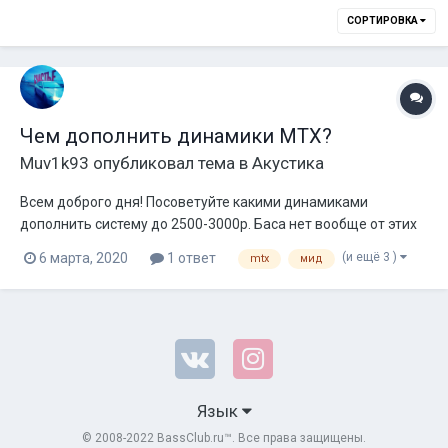
СОРТИРОВКА
Чем дополнить динамики MTX?
Muv1k93
опубликовал тема в
Акустика
Всем доброго дня! Посоветуйте какими динамиками
дополнить систему до 2500-3000р. Баса нет вообще от этих
динамиков, хочется по сочнее фронт. За громкостью не
(и ещё 3 )
6 марта, 2020
1 ответ
mtx
мид
гонюсь! Имеется: Твиттеры MTX RTX-2BT Номинальная
мощность: 100 Вт Сопротивление: 8Ω Частотный диапазон:
3500Hz - 23700Hz Чувствит...
Язык
© 2008-2022 BassClub.ru™. Все права защищены.