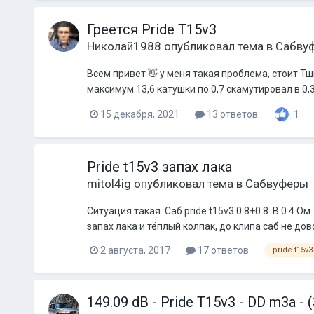
Греется Pride T15v3
Николай1988
опубликовал тема в
Сабву
Всем привет 👋 у меня такая проблема, стоит Тш
максимум 13,6 катушки по 0,7 скамутировал в 0,
15 декабря, 2021
13 ответов
1
Pride t15v3 запах лака
mitol4ig
опубликовал тема в
Сабвуферы
Ситуация такая. Саб pride t15v3 0.8+0.8. В 0.4
запах лака и тёплый колпак, до клипа саб не дов
2 августа, 2017
17 ответов
pride t15v3
149.09 dB - Pride T15v3 - DD m3a - (