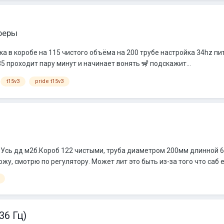
феры
ка в коробе на 115 чистого объёма на 200 трубе настройка 34hz пит
35 проходит пару минут и начинает вонять 🦨 подскажит...
t15v3
pride t15v3
 Ом. Усь дд м2б.Короб 122 чистыми, труба диаметром 200мм длинной 
ожу, смотрю по регулятору. Может лит это быть из-за того что саб е
36 Гц)