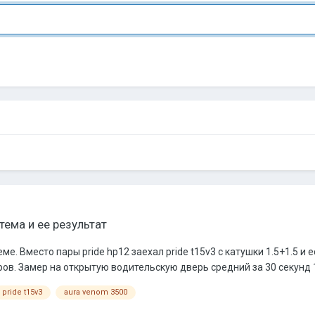
тема и ее результат
ме. Вместо пары pride hp12 заехал pride t15v3 с катушки 1.5+1.5 и
ов. Замер на открытую водительскую дверь средний за 30 секунд 14
pride t15v3
aura venom 3500