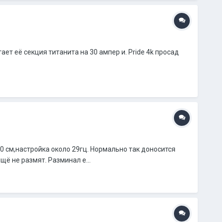
ает её секция титанита на 30 ампер и. Pride 4k просад
60 см,настройка около 29гц. Нормально так доносится
щё не размят. Разминал е...