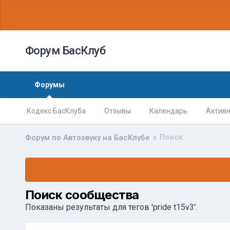
Форум БасКлуб
Форумы
Кодекс БасКлуба
Отзывы
Календарь
Активн
Поиск
Форум по Автозвуку на БасКлубе
Поиск сообщества
Показаны результаты для тегов 'pride t15v3'.