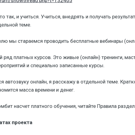
forum/showthread.php?t=132405
о так, и учиться. Учиться, внедрять и получать результа
дельной теме.
елю мы стараемся проводить бесплатные вебинары (онл
ый ряд платных курсов. Это живые (онлайн) тренинги, ма
роприятий и специально записанные курсы.
я автозвуку онлайн, я расскажу в отдельной теме. Кратк
номится масса времени и денег.
бомбит насчет платного обучения, читайте Правила раздел
атах проекта