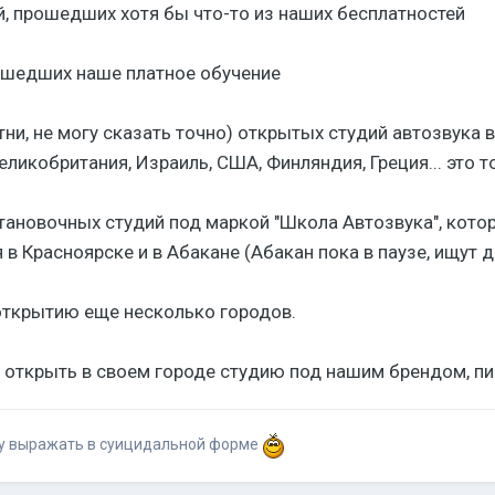
й, прошедших хотя бы что-то из наших бесплатностей
рошедших наше платное обучение
тни, не могу сказать точно) открытых студий автозвука 
еликобритания, Израиль, США, Финляндия, Греция... это т
становочных студий под маркой "Школа Автозвука", кото
 в Красноярске и в Абакане (Абакан пока в паузе, ищут 
открытию еще несколько городов.
ет открыть в своем городе студию под нашим брендом, пи
у выражать в суицидальной форме