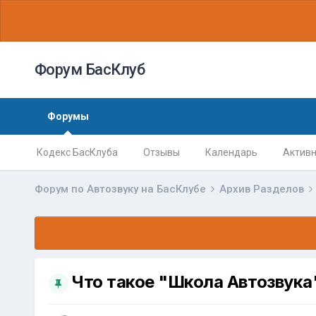
Форум БасКлуб
Форумы
Кодекс БасКлуба
Отзывы
Календарь
Активн
Форум по Автозвуку на БасКлубе
Архив Разделов
Что такое "Школа Автозвука"