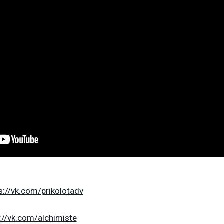
s://vk.com/prikolotadv
://vk.com/alchimiste