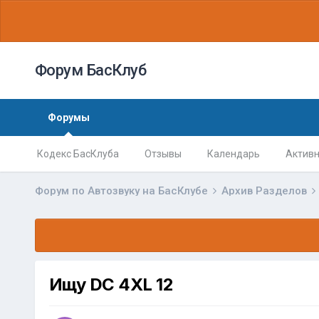
Форум БасКлуб
Форумы
Кодекс БасКлуба
Отзывы
Календарь
Активн
Форум по Автозвуку на БасКлубе
Архив Разделов
Ищу DC 4XL 12