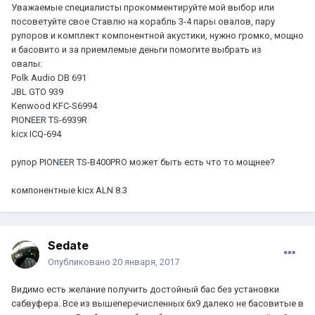
Уважаемые специалисты прокомментируйте мой выбор или
посоветуйте свое Ставлю на корабль 3-4 пары овалов, пару
рупоров и комплект компонентной акустики, нужно громко, мощно
и басовито и за приемлемые деньги помогите выбрать из
овалы:
Polk Audio DB 691
JBL GTO 939
Kenwood KFC-S6994
PIONEER TS-6939R
kicx ICQ-694
рупор PIONEER TS-B400PRO может быть есть что то мощнее?
компонентные kicx ALN 8.3
Sedate
Опубликовано
20 января, 2017
Видимо есть желание получить достойный бас без установки
сабвуфера. Все из вышеперечисленных 6х9 далеко не басовитые в