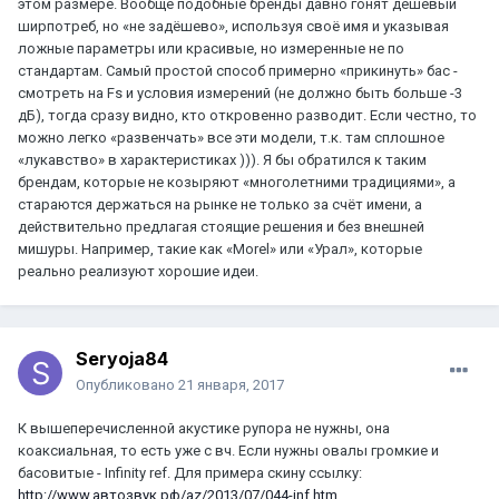
этом размере. Вообще подобные бренды давно гонят дешёвый
ширпотреб, но «не задёшево», используя своё имя и указывая
ложные параметры или красивые, но измеренные не по
стандартам. Самый простой способ примерно «прикинуть» бас -
смотреть на Fs и условия измерений (не должно быть больше -3
дБ), тогда сразу видно, кто откровенно разводит. Если честно, то
можно легко «развенчать» все эти модели, т.к. там сплошное
«лукавство» в характеристиках ))). Я бы обратился к таким
брендам, которые не козыряют «многолетними традициями», а
стараются держаться на рынке не только за счёт имени, а
действительно предлагая стоящие решения и без внешней
мишуры. Например, такие как «Morel» или «Урал», которые
реально реализуют хорошие идеи.
Seryoja84
Опубликовано
21 января, 2017
К вышеперечисленной акустике рупора не нужны, она
коаксиальная, то есть уже с вч. Если нужны овалы громкие и
басовитые - Infinity ref. Для примера скину ссылку:
http://www.автозвук.рф/az/2013/07/044-inf.htm