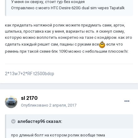
У меня он сверху, стоит гур без кондея
Отправлено с моего HTC Desire 620G dual sim через Tapatalk
как приделать натяжной ролик можете придумать сами, аргон,
шпилька, проставка как у меня, варианты есть. я скинул схему,
которую можно воплотить конкретно на тазе с кондёром. как это
сделать каждый решит сам, пацаны с руками все
если что
ремень при такой схеме 6пк 1090 можно с небольшим плюсом:hi:
2*13w7+2*RF t2500bdcp
sl 2170
Опубликовано
2 апреля, 2017
алебастер96 сказал:
про длиный болт на котором ролик вообще тема