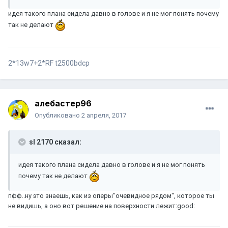
идея такого плана сидела давно в голове и я не мог понять почему
так не делают
2*13w7+2*RF t2500bdcp
алебастер96
Опубликовано
2 апреля, 2017
sl 2170 сказал:
идея такого плана сидела давно в голове и я не мог понять
почему так не делают
пфф..ну это знаешь, как из оперы"очевидное рядом", которое ты
не видишь, а оно вот решение на поверхности лежит:good: