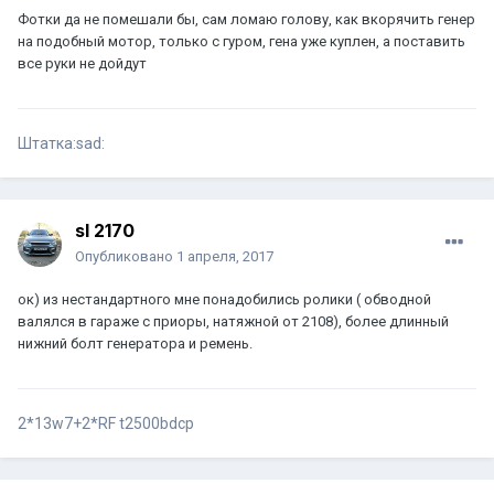
Фотки да не помешали бы, сам ломаю голову, как вкорячить генер
на подобный мотор, только с гуром, гена уже куплен, а поставить
все руки не дойдут
Штатка:sad:
sl 2170
Опубликовано
1 апреля, 2017
ок) из нестандартного мне понадобились ролики ( обводной
валялся в гараже с приоры, натяжной от 2108), более длинный
нижний болт генератора и ремень.
2*13w7+2*RF t2500bdcp