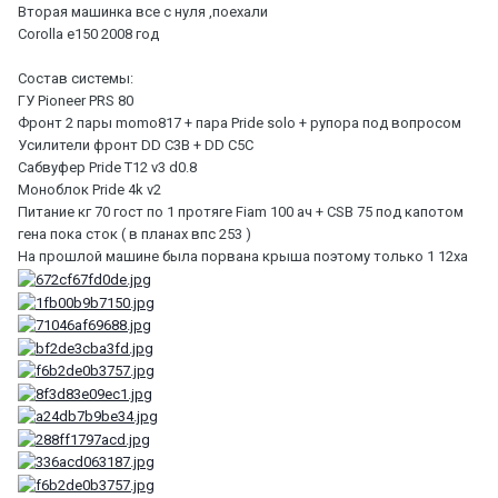
Вторая машинка все с нуля ,поехали
Corolla e150 2008 год
Состав системы:
ГУ Pioneer PRS 80
Фронт 2 пары momo817 + пара Pride solo + рупора под вопросом
Усилители фронт DD C3B + DD C5C
Сабвуфер Pride T12 v3 d0.8
Моноблок Pride 4k v2
Питание кг 70 гост по 1 протяге Fiam 100 aч + CSB 75 под капотом
гена пока сток ( в планах впс 253 )
На прошлой машине была порвана крыша поэтому только 1 12ха