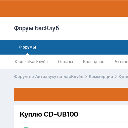
Форум БасКлуб
Форумы
Кодекс БасКлуба
Отзывы
Календарь
Активн
Форум по Автозвуку на БасКлубе
Коммерция
Куп
Куплю CD-UB100