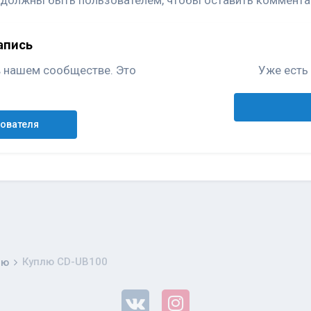
 должны быть пользователем, чтобы оставить коммента
апись
в нашем сообществе. Это
Уже есть 
зователя
Куплю CD-UB100
лю