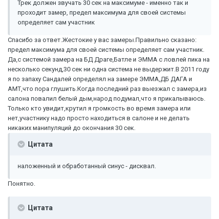
Трек должен звучать 30 сек на максимуме - именно так и
проходит замер, предел максимума для своей системы
определяет сам участник
Спасибо за ответ.Жестокие у вас замеры.Правильно сказано:
предел максимума для своей системы определяет сам участник.
Да,с системой замера на БД Драге,Батле и ЭММА с ловлей пика на
несколько секунд,30 сек ни одна система не выдержит.В 2011 году
я по запаху Сандалей определял на замере ЭММА,ДБ ДАГА и
АМТ,что пора глушить.Когда последний раз выезжал с замера,из
салона повалил белый дым,народ подумал,что я прикалываюсь.
Только кто увидит,крутил я громкость во время замера или
нет,участнику надо просто находиться в салоне и не делать
никаких манипуляций до окончания 30 сек.
Цитата
наложенный и обработанный синус - дисквал.
Понятно.
Цитата