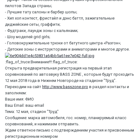
пилотов Запада страны;
- Лучшие тату салоны и барбер шопы;
- Хип хоп контест, фристайл и дэнс баттл, зажигательные
диджейские сеты, граффити;
- Фудтраки, лаундж зоны с кальянами;
- Шоу моделей grid girls;
- Головокружительные трюки от батутного центра «Разгон»;
- Детские зоны с инструкторами и аниматорами и многое другое.
:flag_of_truce:Внимание!!!:flag_of_truce:
Открыта предварительная регистрация на первый этап
соревнований по автозвуку BASS ZONE , которые будут проходить
12 мая 2018 года в Нижнем Новгороде на стадионе "Труд".
Переходим на сайт
http://www.basszone.pro
в раздел контакты и
заполняем:
Ваше имя: ФИО
Ваш Email: ваш email
Тема: 12 мая, стадион "Труд"
Сообщение: марка автомобиля, гос. номер, планируемый класс
соревнований, и нажимаем отправить.
Ждем ответное письмо с подтверждением участия и присвоенным
регистрационным номером