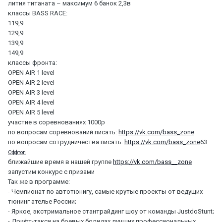
лития титаната – максимум 6 банок 2,3в
классы BASS RACE:
119,9
129,9
139,9
149,9
классы фронта:
OPEN AIR 1 level
OPEN AIR 2 level
OPEN AIR 3 level
OPEN AIR 4 level
OPEN AIR 5 level
участие в соревнованиях 1000р
по вопросам соревнований писать:
https://vk.com/bass_zone
по вопросам сотрудничества писать:
https://vk.com/bass_zone
63
Оффтоп
ближайшие время в нашей группе
https://vk.com/bass__zone
запустим конкурс с призами
Так же в программе:
- Чемпионат по автотюнигу, самые крутые проекты от ведущих
тюнинг ателье России;
- Яркое, экстримальное стантрайдинг шоу от команды JustdoStunt;
- Дрифт-такси на боевых болидах лучших профессиональных