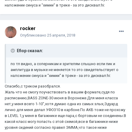
наложении синуса и "химии" в треке - за это дисквал:hi:
rocker
Опубликовано
25 апреля, 2018
Efiop сказал:
по тл видно, а соперникам и зрителям слышно если пик и
амплитуда в музыке не меняется то это свидетельствует о
наложении синуса и "химии" в треке - за это дисквал:hi:
Спасибо,с треком разобрался.
Жаль что не смогу поучаствовать в вашем формате,судя по
расписанию,BASS ZONE-30 июня в Воронеже.Для меня класса
нет,у меня всего 1-10",хотя думаю одна из самых злых,Эдуард
лично для меня делал УФО310 в карбоне.По АКБ тоже не прохожу
в LEVEL 1,у меня в багажнике еще пара,с бортовым не соединены.В
какой класс могу попасть с этой схемой,все в багажнике ниже
уровня сидений согласно правил ЭММА,что такое ниже