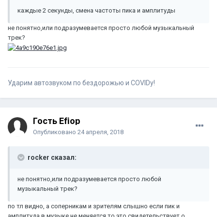
каждые 2 секунды, смена частоты пика и амплитуды
не понятно,или подразумевается просто любой музыкальный
трек?
Ударим автозвуком по бездорожью и COVIDу!
Гость Efiop
Опубликовано
24 апреля, 2018
rocker сказал:
не понятно,или подразумевается просто любой
музыкальный трек?
по тл видно, а соперникам и зрителям слышно если пик и
амплитуда в музыке не меняется то это свидетельствует о