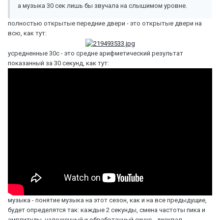
а музыка 30 сек лишь бы звучала на слышимом уровне.
полностью открытые передние двери - это открытые двери на
всю, как тут:
усредненные 30с - это средне арифметический результат
показанный за 30 секунд, как тут:
музыка - понятие музыка на этот сезон, как и на все предыдущие,
будет определятся так: каждые 2 секунды, смена частоты пика и
амплитуды, наложенный и обработанный синус - дисквал.