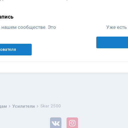
апись
в нашем сообществе. Это
Уже есть 
зователя
Skar 2500
дам
Усилители