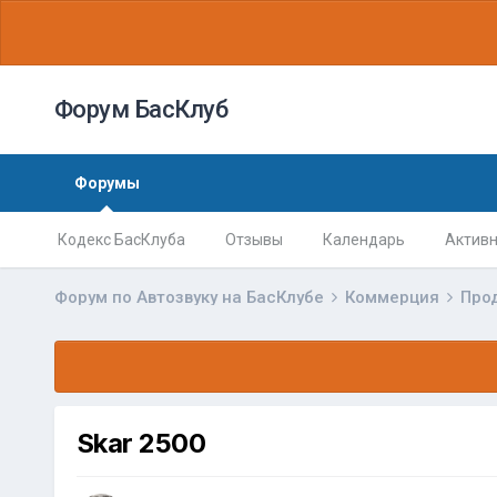
Форум БасКлуб
Форумы
Кодекс БасКлуба
Отзывы
Календарь
Активн
Форум по Автозвуку на БасКлубе
Коммерция
Про
Skar 2500